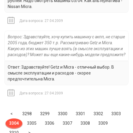
рублей. Надо смотреть машины 03/04. Как альтернатива -
Nissan Micra.
Дата вопроса: 27.04.2009
Вопрос: Здравствуйте, хочу купить машинку с акпп, не старше
2005 года, бюджет 350 т.р. Рассматриваю Getz и Micra.
Какую из этих машин лучше взять (в смысле эксплуатации и
расходов)? Может вы еще какие-нибудь модели предложите?
Ответ: Здравствуйте! Getz и Micra - отличный выбор. В
смысле эксплуатации и расходов - скорее
предпочтительна Micra.
Дата вопроса: 27.04.2009
Previous
<
3298
3299
3300
3301
3302
3303
3304
3305
3306
3307
3308
3309
Next
3310
>