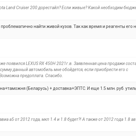
yota Land Cruiser 200 дорестайл? Если живые? Какой необходим бюдж
 проблематично найти живой кузов. Так как время и реагенты его 
даже появился LEXUS RX 450H 2021г.в. Заявленная цена продажи сост
ю сумму данный автомобиль мне обойдется, если приобрести его с
 Возможна предоплата. Спасибо.
на+таможня (Беларусь) + доставка+ЭПТС. И еще 1.5 млн. руб. утил
иа а5 от 2012 года, мкп 1.4 и 1.8 будет?! А также от 2012 года 1.8 а