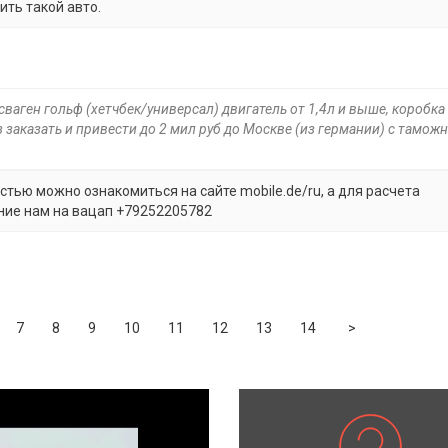
оить такой авто.
ваген гольф (хетчбек/универсал) двигатель от 1,4л и выше, коробка
 заказать и привести до 2 мил руб до Москве (из германии) с таможн
стью можно ознакомиться на сайте mobile.de/ru, а для расчета
ние нам на вацап +79252205782
Next
7
8
9
10
11
12
13
14
>