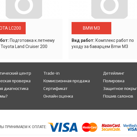
OTA LC200
BMW M3
бот:
Подготовка к летнему
Вид работ:
Комплекс работ по
 Toyota Land Cruiser 200
уходу за баварцем Bmw M3
тический центр
Trade-in
Детейлинг
еская проверка
Комиссионная продажа
Полировка
я диагностика
Сертификат
Защитное покры
 мы?
Онлайн оценка
Пошив салонов
МЫ ПРИНИМАЕМ К ОПЛАТЕ: