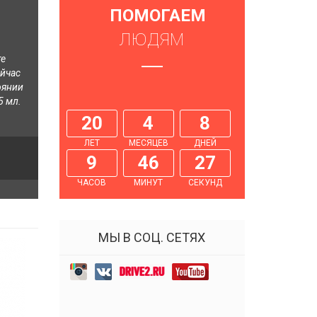
ПОМОГАЕМ
ЛЮДЯМ
те
ейчас
оянии
5 мл.
20
4
8
ЛЕТ
МЕСЯЦЕВ
ДНЕЙ
9
46
28
ЧАСОВ
МИНУТ
СЕКУНД
МЫ В СОЦ. СЕТЯХ