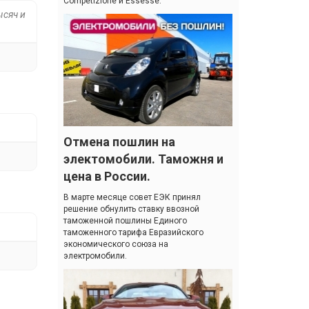
Competizione и Essesse.
ысяч и
Отмена пошлин на
электомобили. Таможня и
цена в России.
В марте месяце совет ЕЭК принял
решение обнулить ставку ввозной
таможенной пошлины Единого
таможенного тарифа Евразийского
экономического союза на
электромобили.