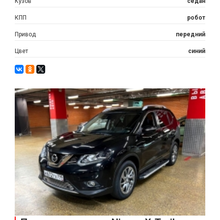
Кузов
седан
КПП
робот
Привод
передний
Цвет
синий