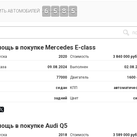
6
5
8
5
ИТЬ АВТОМОБИЛЕЙ
ощь в покупке Mercedes E-class
уска
2020
Стоимость
3 840 000 ру
каза
09.08.2024
Выполнен
02.08.
77000
Двигатель
1600
седан
КПП
автоматиче
задний
Цвет
с
ощь в покупке Audi Q5
уска
2018
Стоимость
3 589 000 ру