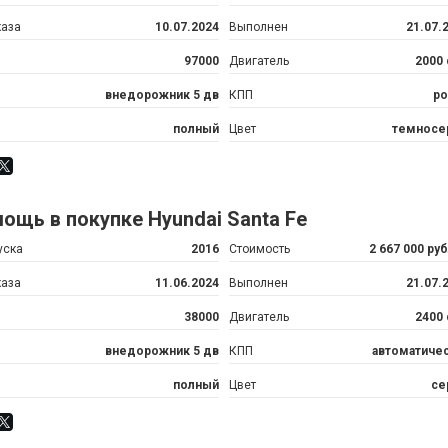
каза
10.07.2024
Выполнен
21.07.
97000
Двигатель
2000
внедорожник 5 дв
КПП
ро
полный
Цвет
темносе
ощь в покупке Hyundai Santa Fe
уска
2016
Стоимость
2 667 000 ру
каза
11.06.2024
Выполнен
21.07.
38000
Двигатель
2400
внедорожник 5 дв
КПП
автоматиче
полный
Цвет
се