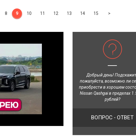
Next
8
9
10
11
12
13
14
15
>
Добрый день! Подскажи
пожалуйста, возможно ли с
приобрести в хорошем сост
Nissan Qashgai в пределах 1.
рублей?
ВОПРОС - ОТВЕТ