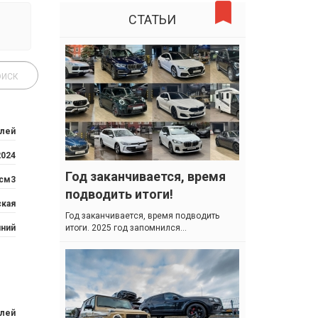
СТАТЬИ
блей
2024
Год заканчивается, время
 см3
подводить итоги!
ская
Год заканчивается, время подводить
иний
итоги. 2025 год запомнился...
блей