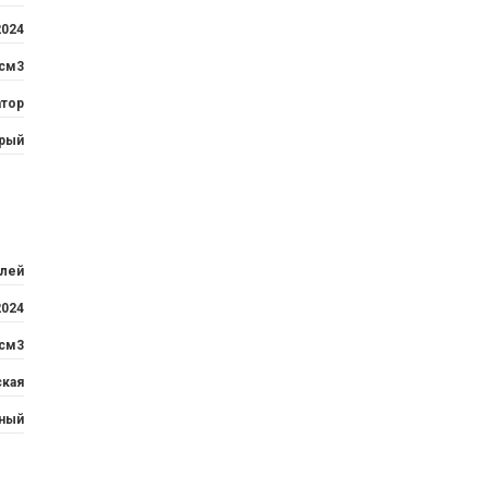
2024
 см3
атор
рый
блей
2024
 см3
ская
ный