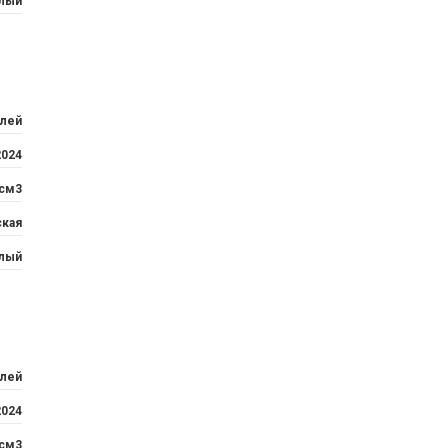
лый
блей
2024
 см3
ская
лый
блей
2024
 см3