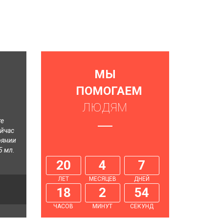
МЫ
ПОМОГАЕМ
ЛЮДЯМ
те
ейчас
оянии
5 мл.
20
4
7
ЛЕТ
МЕСЯЦЕВ
ДНЕЙ
18
2
55
ЧАСОВ
МИНУТ
СЕКУНД