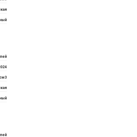
ская
ный
блей
2024
 см3
ская
ный
блей