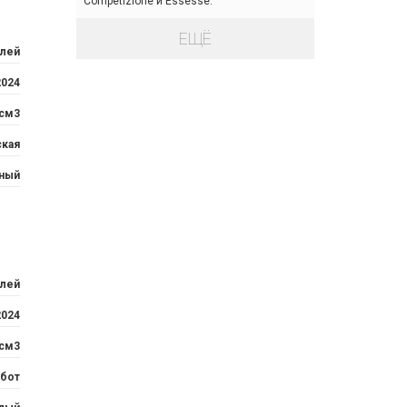
Competizione и Essesse.
ЕЩЁ
блей
2024
 см3
ская
ный
блей
2024
 см3
бот