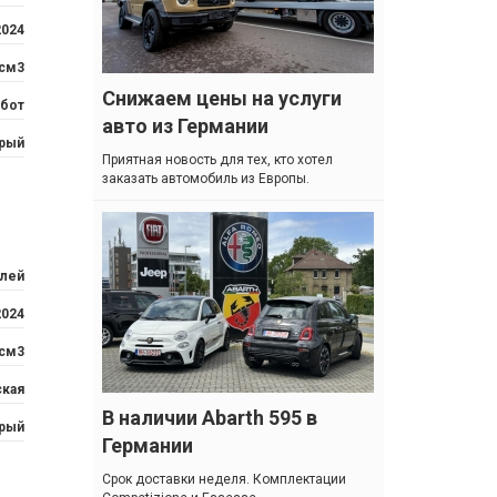
2024
 см3
Снижаем цены на услуги
бот
авто из Германии
рый
Приятная новость для тех, кто хотел
заказать автомобиль из Европы.
блей
2024
 см3
ская
В наличии Abarth 595 в
рый
Германии
Cрок доставки неделя. Комплектации